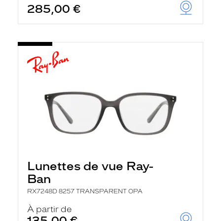
285,00 €
u
t
o
m
a
t
i
q
u
e
m
e
n
t
l
a
r
e
c
Lunettes de vue Ray-
h
e
Ban
r
c
RX7248D 8257 TRANSPARENT OPA
h
À partir de
e
e
135,00 €