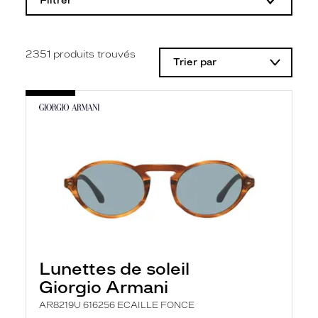
Filtrer
o
d
i
f
i
2351
produits trouvés
Trier par
c
a
t
i
o
n
d
'
u
n
f
i
l
t
r
e
l
Lunettes de soleil
a
n
Giorgio Armani
c
e
AR8219U 616256 ECAILLE FONCE
a