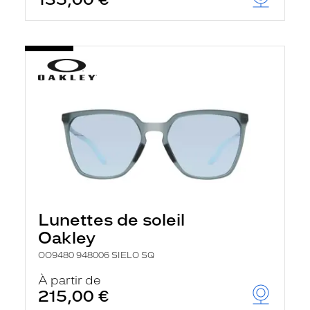
t
r
e
c
h
a
r
g
e
l
a
p
a
g
e
Lunettes de soleil
Oakley
OO9480 948006 SIELO SQ
À partir de
215,00 €