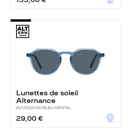
t
r
e
c
h
a
r
g
e
l
a
p
a
g
e
Lunettes de soleil
Alternance
ALT25220 510 BLEU CRISTAL
29,00 €