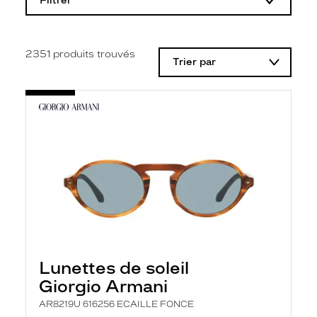
Filtrer
o
d
i
f
i
2351
produits trouvés
Trier par
c
a
t
i
o
n
d
'
u
n
f
i
l
t
r
e
l
Lunettes de soleil
a
n
Giorgio Armani
c
e
AR8219U 616256 ECAILLE FONCE
a