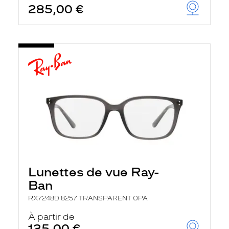
285,00 €
u
t
o
m
a
t
i
q
u
e
m
e
n
t
l
a
r
e
c
Lunettes de vue Ray-
h
e
Ban
r
c
RX7248D 8257 TRANSPARENT OPA
h
À partir de
e
e
135,00 €