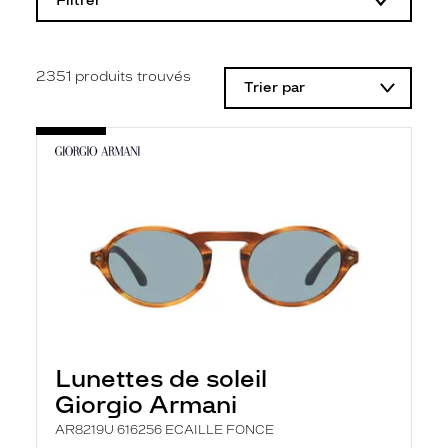
Filtrer
o
d
i
f
i
2351
produits trouvés
Trier par
c
a
t
i
o
n
d
'
u
n
f
i
l
t
r
e
l
Lunettes de soleil
a
n
Giorgio Armani
c
e
AR8219U 616256 ECAILLE FONCE
a