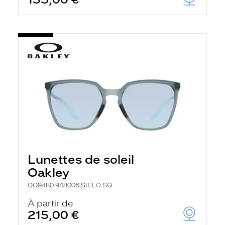
t
r
e
c
h
a
r
g
e
l
a
p
a
g
e
Lunettes de soleil
Oakley
OO9480 948006 SIELO SQ
À partir de
215,00 €