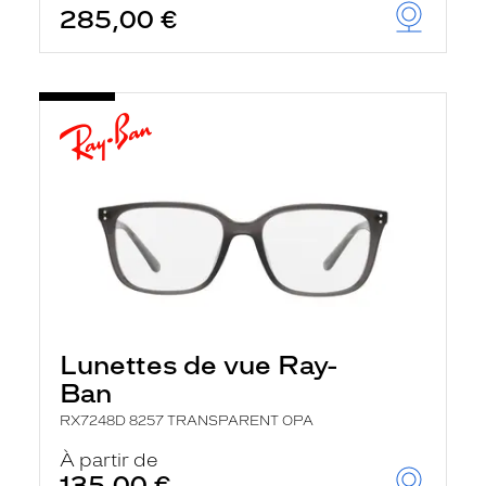
285,00 €
u
t
o
m
a
t
i
q
u
e
m
e
n
t
l
a
r
e
c
Lunettes de vue Ray-
h
e
Ban
r
c
RX7248D 8257 TRANSPARENT OPA
h
À partir de
e
e
135,00 €