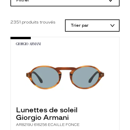
Filtrer
o
d
i
f
i
2351
produits trouvés
Trier par
c
a
t
i
o
n
d
'
u
n
f
i
l
t
r
e
l
Lunettes de soleil
a
n
Giorgio Armani
c
e
AR8219U 616256 ECAILLE FONCE
a