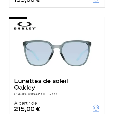
t
r
e
c
h
a
r
g
e
l
a
p
a
g
e
Lunettes de soleil
Oakley
OO9480 948006 SIELO SQ
À partir de
215,00 €