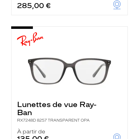
285,00 €
u
t
o
m
a
t
i
q
u
e
m
e
n
t
l
a
r
e
c
Lunettes de vue Ray-
h
e
Ban
r
c
RX7248D 8257 TRANSPARENT OPA
h
À partir de
e
e
135,00 €