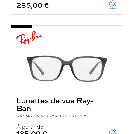
285,00 €
u
t
o
m
a
t
i
q
u
e
m
e
n
t
l
a
r
e
c
Lunettes de vue Ray-
h
e
Ban
r
c
RX7248D 8257 TRANSPARENT OPA
h
À partir de
e
e
135,00 €