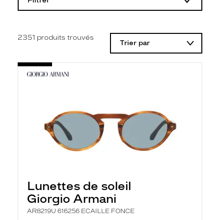
Filtrer
o
d
i
f
i
2351
produits trouvés
Trier par
c
a
t
i
o
n
d
'
u
n
f
i
l
t
r
e
l
Lunettes de soleil
a
n
Giorgio Armani
c
e
AR8219U 616256 ECAILLE FONCE
a