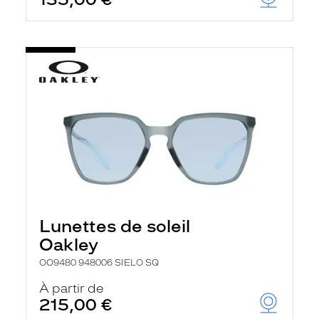
t
r
e
c
h
a
r
g
e
l
a
p
a
g
e
Lunettes de soleil
Oakley
OO9480 948006 SIELO SQ
À partir de
215,00 €