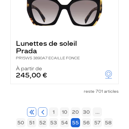
Lunettes de soleil
Prada
PR15WS 3890A7 ECAILLE FONCE
À partir de
245,00 €
reste 701 articles
1
10
20
30
...
50
51
52
53
54
55
56
57
58