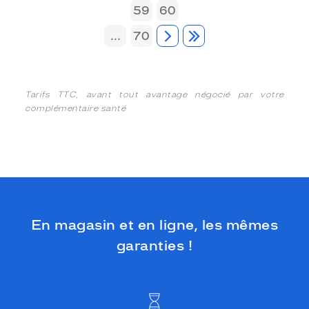
59
60
...
70
Tarifs TTC, avant tout avantage négocié par votre
complémentaire santé
En magasin et en ligne, les mêmes
garanties !