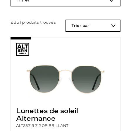
Filtrer
o
d
i
f
i
2351
produits trouvés
Trier par
c
a
t
i
o
n
d
'
u
n
f
i
l
t
r
e
l
Lunettes de soleil
a
n
Alternance
c
e
ALT23215 212 OR BRILLANT
a