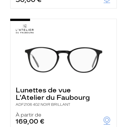
t
r
e
c
h
a
r
g
e
l
a
p
a
g
e
Lunettes de vue
L'Atelier du Faubourg
ADF2106 402 NOIR BRILLANT
À partir de
169,00 €