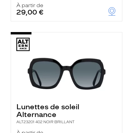
u
À partir de
t
29,00 €
o
m
a
t
i
q
u
e
m
e
n
t
l
a
r
e
c
h
Lunettes de soleil
e
r
Alternance
c
h
ALT23201 402 NOIR BRILLANT
e
e
À partir de