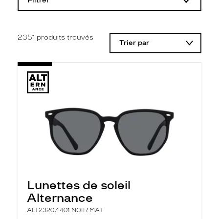
Filtrer
o
d
i
f
i
2351
produits trouvés
Trier par
c
a
t
i
o
n
d
'
u
n
f
i
l
t
r
e
l
Lunettes de soleil
a
n
Alternance
c
e
ALT23207 401 NOIR MAT
a