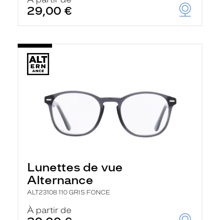
t
29,00 €
r
e
c
h
a
r
g
e
l
a
p
a
g
e
Lunettes de vue
Alternance
ALT23108 110 GRIS FONCE
À partir de