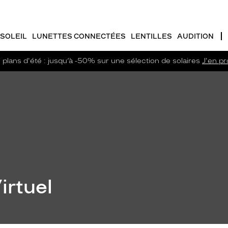
SOLEIL
LUNETTES CONNECTÉES
LENTILLES
AUDITION
plans d'été : jusqu’à -50% sur une sélection de solaires
J'en pro
irtuel