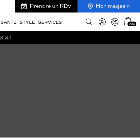
Prendre un RDV
Mon magasin
Mon
Afficher
SANTÉ
STYLE
SERVICES
vide
panie
la
recherche
fite !