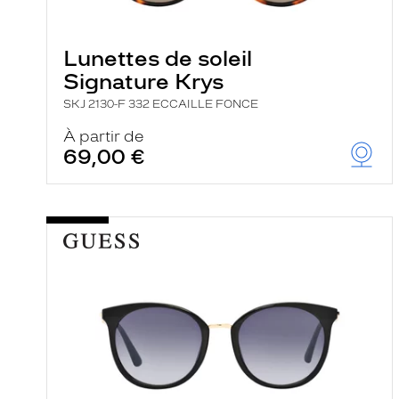
e
l
a
n
Lunettes de soleil
c
Signature Krys
e
a
SKJ 2130-F 332 ECCAILLE FONCE
u
t
À partir de
o
69,00 €
m
a
t
i
q
u
e
m
e
n
t
l
a
r
e
c
h