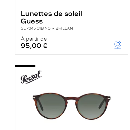
e
r
Lunettes de soleil
c
h
Guess
e
e
GU7645 O1B NOIR BRILLANT
t
r
À partir de
e
95,00 €
c
h
a
r
g
e
l
a
p
a
g
e