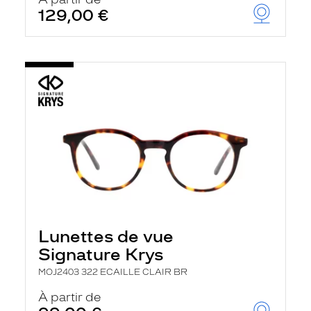
t
129,00 €
r
e
c
h
a
r
g
e
l
a
p
a
g
e
Lunettes de vue
Signature Krys
MOJ2403 322 ECAILLE CLAIR BR
À partir de