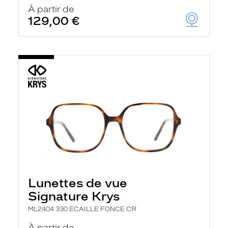
u
À partir de
t
129,00 €
o
m
a
t
i
q
u
e
m
e
n
t
l
a
r
e
c
h
Lunettes de vue
e
r
Signature Krys
c
h
ML2404 330 ECAILLE FONCE CR
e
e
À partir de