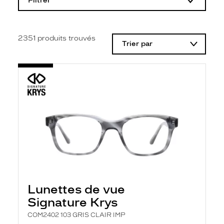
Filtrer
o
d
i
f
i
2351
produits trouvés
Trier par
c
a
t
i
o
n
d
'
u
n
f
i
l
t
r
e
l
Lunettes de vue
a
n
Signature Krys
c
e
COM2402 103 GRIS CLAIR IMP
a