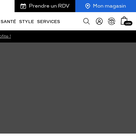
Prendre un RDV
Mon magasin
Mon
Afficher
SANTÉ
STYLE
SERVICES
vide
panie
la
recherche
fite !