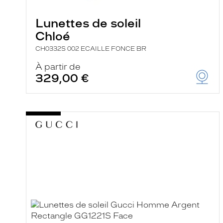
e
r
Lunettes de soleil
c
h
Chloé
e
e
CH0332S 002 ECAILLE FONCE BR
t
r
À partir de
e
329,00 €
c
h
a
r
g
e
l
a
p
a
g
e