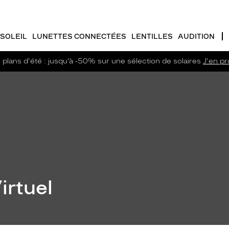
SOLEIL
LUNETTES CONNECTÉES
LENTILLES
AUDITION
plans d'été : jusqu’à -50% sur une sélection de solaires
J'en pro
irtuel