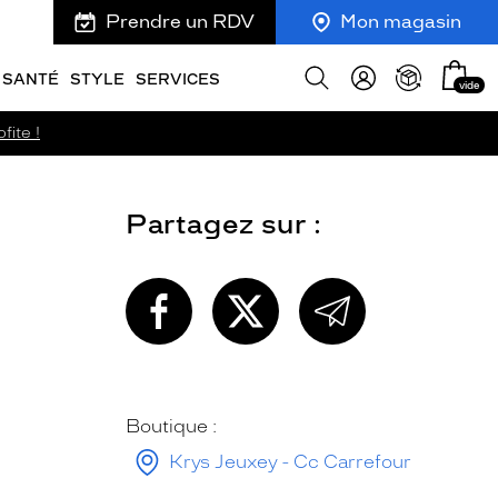
Prendre un RDV
Mon magasin
Mon
Afficher
SANTÉ
STYLE
SERVICES
vide
panie
la
recherche
fite !
Partagez sur :
PARTAGEZ
PARTAGEZ
PARTAGEZ
CETTE
CETTE
CETTE
PAGE
PAGE
PAGE
SUR
SUR
PAR
FACEBOOK
TWITTER
E-
MAIL
Boutique :
Krys Jeuxey - Cc Carrefour