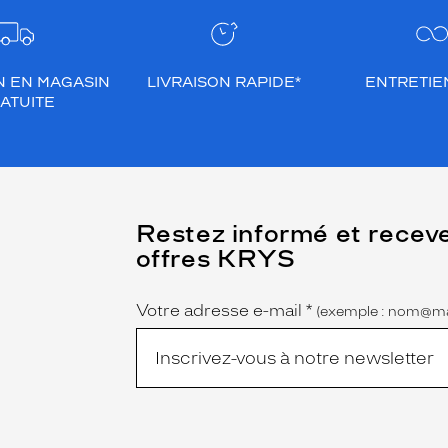
N EN MAGASIN
LIVRAISON RAPIDE*
ENTRETIEN
ATUITE
(Ce
Restez informé et recev
champ
offres KRYS
est
Name
obligatoire)
Votre adresse e-mail
*
(exemple : nom@ma