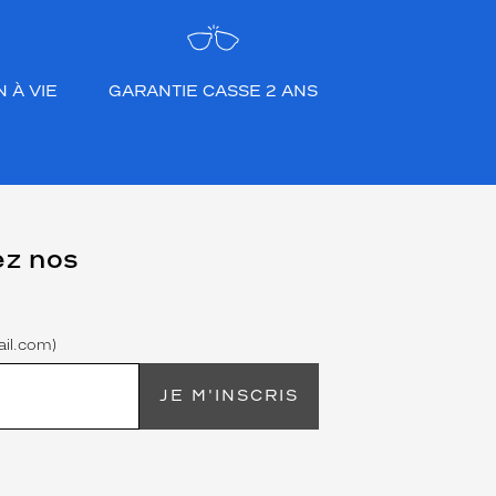
 À VIE
GARANTIE CASSE 2 ANS
ez nos
il.com)
JE M'INSCRIS