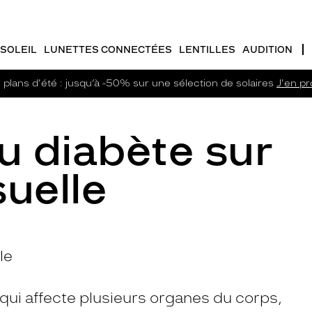
SOLEIL
LUNETTES CONNECTÉES
LENTILLES
AUDITION
plans d'été : jusqu’à -50% sur une sélection de solaires
J'en pro
u diabète sur
suelle
le
qui affecte plusieurs organes du corps,