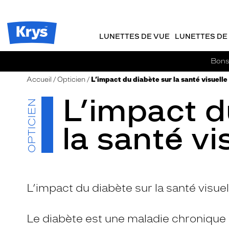
m
J
ER AU
TENU
y
e
CIPAL
Opticien
K
r
Krys
r
e
LUNETTES DE VUE
LUNETTES DE 
-
y
-
s
c
La
Bons 
o
confiance
m
vous
Accueil
Opticien
L’impact du diabète sur la santé visuelle
m
va
L’impact d
a
si
OPTICIEN
n
bien
d
la santé vi
e
L’impact du diabète sur la santé visuel
Le diabète est une maladie chronique 