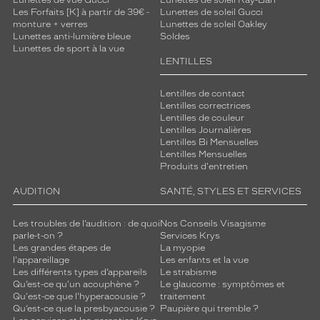
Lunettes de vue Gucci
Lunettes de soleil Ray-Ban
Les Forfaits [K] à partir de 39€ -
Lunettes de soleil Gucci
monture + verres
Lunettes de soleil Oakley
Lunettes anti-lumière bleue
Soldes
Lunettes de sport à la vue
LENTILLES
Lentilles de contact
Lentilles correctrices
Lentilles de couleur
Lentilles Journalières
Lentilles Bi Mensuelles
Lentilles Mensuelles
Produits d'entretien
AUDITION
SANTÉ, STYLES ET SERVICES
Les troubles de l’audition : de quoi
Nos Conseils Visagisme
parle-t-on ?
Services Krys
Les grandes étapes de
La myopie
l'appareillage
Les enfants et la vue
Les différents types d’appareils
Le strabisme
Qu’est-ce qu'un acouphène ?
Le glaucome : symptômes et
Qu'est-ce que l'hyperacousie ?
traitement
Qu’est-ce que la presbyacousie ?
Paupière qui tremble ?