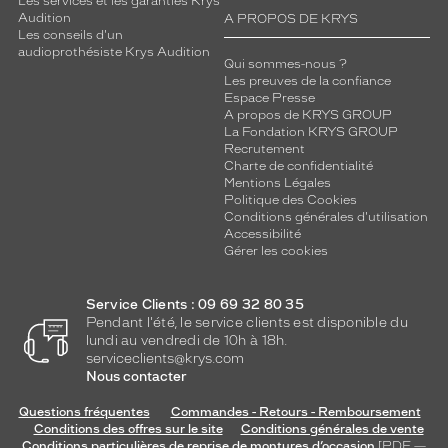
Les services et les garanties Krys
Audition
A PROPOS DE KRYS
Les conseils d'un
audioprothésiste Krys Audition
Qui sommes-nous ?
Les preuves de la confiance
Espace Presse
A propos de KRYS GROUP
La Fondation KRYS GROUP
Recrutement
Charte de confidentialité
Mentions Légales
Politique des Cookies
Conditions générales d'utilisation
Accessibilité
Gérer les cookies
Service Clients : 09 69 32 80 35
Pendant l'été, le service clients est disponible du
lundi au vendredi de 10h à 18h.
serviceclients@krys.com
Nous contacter
Questions fréquentes
Commandes - Retours - Remboursement
Conditions des offres sur le site
Conditions générales de vente
Conditions particulières de reprise de montures d’occasion
[PDF —