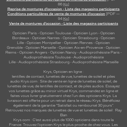
86
Ko
]
Reprise de montures d’occasion - Liste des magasins participants
Conditions particulières de vente de montures d’occasion
[PDF —
94
Ko
]
Vente de montures d’occasion - Liste des magasins participants
Opticien Paris
-
Opticien Toulouse
-
Opticien Lyon
-
Opticien
Bordeaux
-
Opticien Nantes
-
Opticien Strasbourg
-
Opticien
Lille
-
Opticien Montpellier
-
Opticien Rennes
-
Opticien
Grenoble
-
Opticien Marseille
-
Opticien Aix-en-Provence
-
Opticien
Reims
-
Opticien Angers
-
Opticien Nancy
-
Audioprothésiste Paris
-
Audioprothésiste Toulouse
-
Audioprothésiste
Lille
-
Audioprothésiste Strasbourg
-
Audioprothésiste Marseille
Krys, Opticien en ligne :
lentilles de contact
,
lunettes de vue
,
lunettes de soleil
et
piles
audio
Krys.com : Site de vente en ligne de lunettes de soleil, de
lunettes de vue, de
lentilles de contact
, et de piles audios. Essayez
vos lunettes grâce au miroir virtuel Krys, commandez en ligne et
faites vous livrer gratuitement chez l'un des opticiens Krys. La
livraison est offerte pour un retrait dans le réseau Krys. Bénéficiez
également de la garantie "Satisfait ou remboursé 30 jours".
Retrouvez nos marques de lunettes de vue et
lunettes de soleil : Ray
Ban
Krys.com : C’est aussi plus de 1000 opticiens dans toute la
France.
Trouvez l’opticien Krys le plus proche de chez vous
. Les