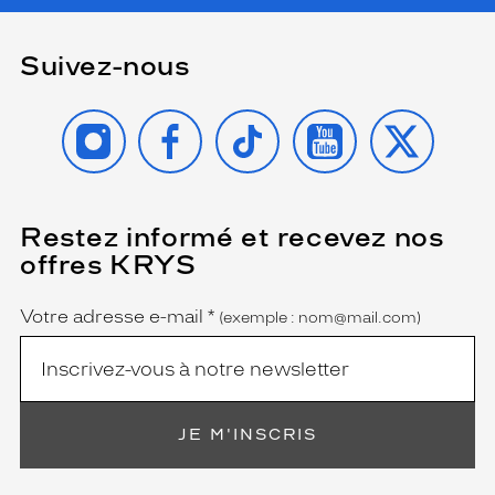
Suivez-nous
INSTAGRAM
FACEBOOK
TIKTOK
YOUTUBE
X
Restez informé et recevez nos
(Ce
champ
offres KRYS
est
Name
obligatoire)
Votre adresse e-mail
*
(exemple : nom@mail.com)
JE M'INSCRIS