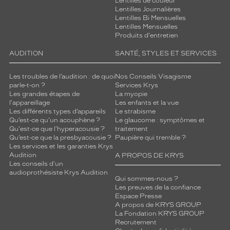
Lentilles de couleur
Lentilles Journalières
Lentilles Bi Mensuelles
Lentilles Mensuelles
Produits d'entretien
AUDITION
SANTÉ, STYLES ET SERVICES
Les troubles de l’audition : de quoi
Nos Conseils Visagisme
parle-t-on ?
Services Krys
Les grandes étapes de
La myopie
l'appareillage
Les enfants et la vue
Les différents types d’appareils
Le strabisme
Qu’est-ce qu'un acouphène ?
Le glaucome : symptômes et
Qu'est-ce que l'hyperacousie ?
traitement
Qu’est-ce que la presbyacousie ?
Paupière qui tremble ?
Les services et les garanties Krys
Audition
A PROPOS DE KRYS
Les conseils d'un
audioprothésiste Krys Audition
Qui sommes-nous ?
Les preuves de la confiance
Espace Presse
A propos de KRYS GROUP
La Fondation KRYS GROUP
Recrutement