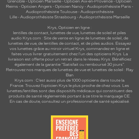
Grenoble
-
Opticien Marseille
-
Opticien Aix-en-Provence
-
Opticien
Reims
-
Opticien Angers
-
Opticien Nancy
-
Audioprothésiste Paris
-
Audioprothésiste Toulouse
-
Audioprothésiste
Lille
-
Audioprothésiste Strasbourg
-
Audioprothésiste Marseille
Krys, Opticien en ligne :
lentilles de contact
,
lunettes de vue
,
lunettes de soleil
et
piles
audio
Krys.com : Site de vente en ligne de lunettes de soleil, de
lunettes de vue, de
lentilles de contact
, et de piles audios. Essayez
vos lunettes grâce au miroir virtuel Krys, commandez en ligne et
faites vous livrer gratuitement chez l'un des opticiens Krys. La
livraison est offerte pour un retrait dans le réseau Krys. Bénéficiez
également de la garantie "Satisfait ou remboursé 30 jours".
Retrouvez nos marques de lunettes de vue et
lunettes de soleil : Ray
Ban
Krys.com : C’est aussi plus de 1000 opticiens dans toute la
France.
Trouvez l’opticien Krys le plus proche de chez vous
. Les
lunettes/lentilles sont des dispositifs médicaux qui constituent des
produits de santé réglementés portant à ce titre le marquage CE.
En cas de doute, consultez un professionnel de santé spécialisé.