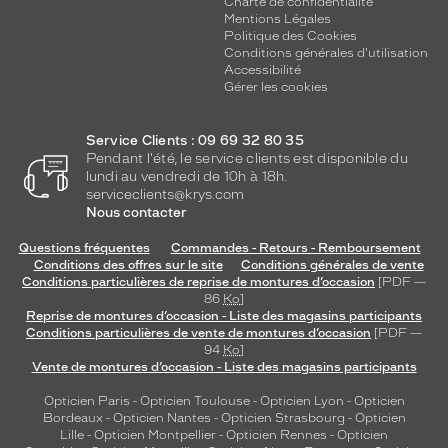
Charte de confidentialité
Mentions Légales
Politique des Cookies
Conditions générales d'utilisation
Accessibilité
Gérer les cookies
Service Clients : 09 69 32 80 35
Pendant l'été, le service clients est disponible du
lundi au vendredi de 10h à 18h.
serviceclients@krys.com
Nous contacter
Questions fréquentes
Commandes - Retours - Remboursement
Conditions des offres sur le site
Conditions générales de vente
Conditions particulières de reprise de montures d’occasion
[PDF —
86
Ko
]
Reprise de montures d’occasion - Liste des magasins participants
Conditions particulières de vente de montures d’occasion
[PDF —
94
Ko
]
Vente de montures d’occasion - Liste des magasins participants
Opticien Paris
-
Opticien Toulouse
-
Opticien Lyon
-
Opticien
Bordeaux
-
Opticien Nantes
-
Opticien Strasbourg
-
Opticien
Lille
-
Opticien Montpellier
-
Opticien Rennes
-
Opticien