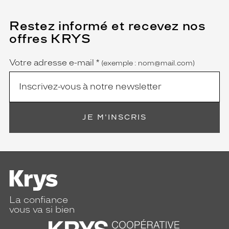
Restez informé et recevez nos
(Ce
champ
offres KRYS
est
Name
obligatoire)
Votre adresse e-mail
*
(exemple : nom@mail.com)
JE M'INSCRIS
La confiance
vous va si bien