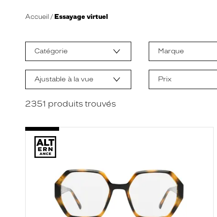
Accueil
Essayage virtuel
L
a
m
Catégorie
Marque
o
d
i
f
Ajustable à la vue
Prix
i
c
a
2351
produits trouvés
t
i
o
n
d
'
u
n
f
i
l
t
r