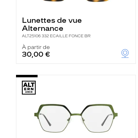
e
l
a
n
Lunettes de vue
c
Alternance
e
a
ALT25106 332 ECAILLE FONCE BR
u
t
À partir de
o
30,00 €
m
a
t
i
q
u
e
m
e
n
t
l
a
r
e
c
h