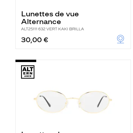
e
r
Lunettes de vue
c
h
Alternance
e
e
ALT25111 632 VERT KAKI BRILLA
t
30,00 €
r
e
c
h
a
r
g
e
l
a
p
a
g
e