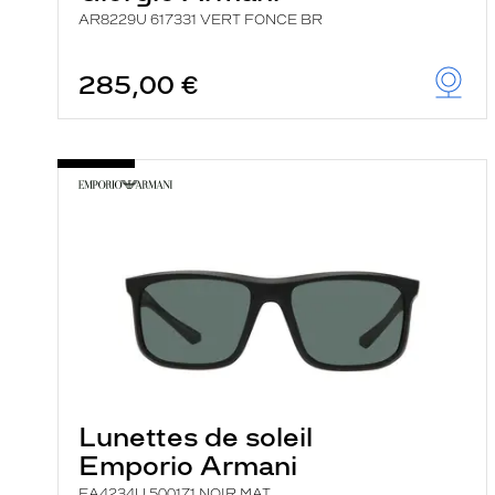
AR8229U 617331 VERT FONCE BR
285,00 €
Lunettes de soleil
Emporio Armani
EA4234U 500171 NOIR MAT