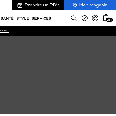
Prendre un RDV
Mon magasin
Mon
Afficher
SANTÉ
STYLE
SERVICES
vide
panie
la
recherche
fite !