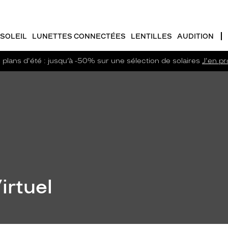
SOLEIL
LUNETTES CONNECTÉES
LENTILLES
AUDITION
plans d'été : jusqu’à -50% sur une sélection de solaires
J'en pro
irtuel