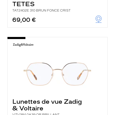
TETES
TAT2402E 310 BRUN FONCE CRIST
69,00 €
Lunettes de vue Zadig
& Voltaire
VZV384 0A39 OR BRILLANT