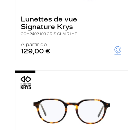
e
l
a
n
Lunettes de vue
c
Signature Krys
e
a
COM2402 103 GRIS CLAIR IMP
u
t
À partir de
o
129,00 €
m
a
t
i
q
u
e
m
e
n
t
l
a
r
e
c
h