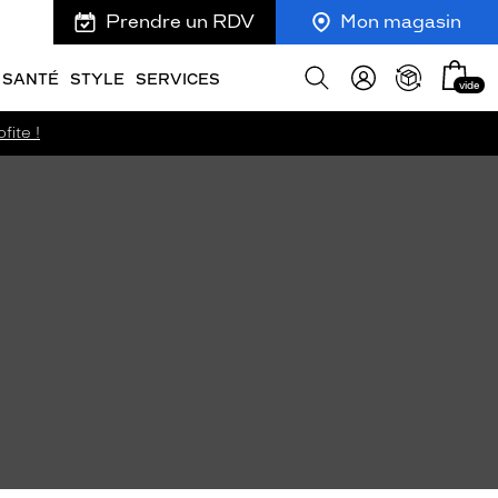
Prendre un RDV
Mon magasin
Mon
Afficher
SANTÉ
STYLE
SERVICES
vide
panie
la
recherche
fite !