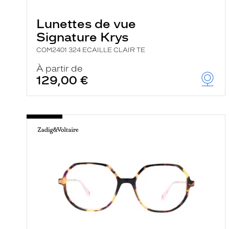
e
r
Lunettes de vue
c
h
Signature Krys
e
e
COM2401 324 ECAILLE CLAIR TE
t
r
À partir de
e
129,00 €
c
h
a
r
g
e
l
a
p
a
g
e