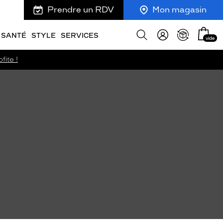
Prendre un RDV
Mon magasin
Mon
Afficher
SANTÉ
STYLE
SERVICES
vide
panie
la
recherche
fite !