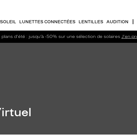
SOLEIL
LUNETTES CONNECTÉES
LENTILLES
AUDITION
plans d'été : jusqu’à -50% sur une sélection de solaires
J'en pro
irtuel