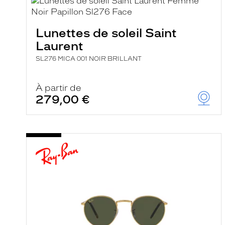
e
l
a
n
Lunettes de soleil Saint
c
Laurent
e
a
SL276 MICA 001 NOIR BRILLANT
u
t
o
m
À partir de
a
279,00 €
t
i
q
u
e
m
e
n
t
l
a
r
e
c
h