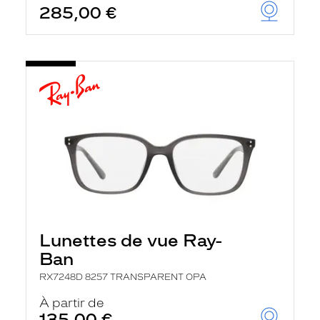
285,00 €
u
t
o
m
a
t
i
q
u
e
m
e
n
t
l
a
r
e
c
Lunettes de vue Ray-
h
e
Ban
r
c
RX7248D 8257 TRANSPARENT OPA
h
À partir de
e
e
135,00 €