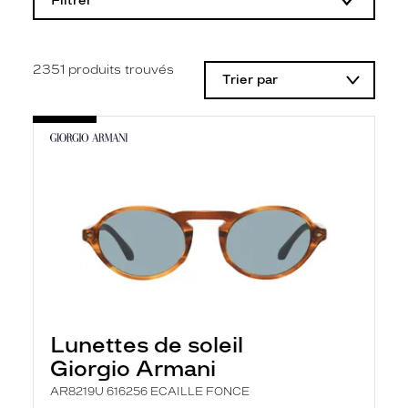
Filtrer
o
d
i
f
i
2351
produits trouvés
Trier par
c
a
t
i
o
n
d
'
u
n
f
i
l
t
r
e
l
Lunettes de soleil
a
n
Giorgio Armani
c
e
AR8219U 616256 ECAILLE FONCE
a