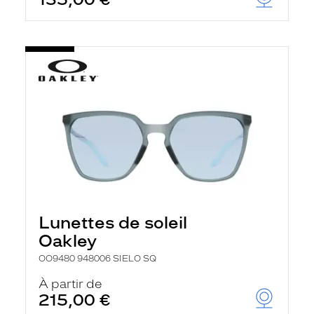
t
r
e
c
h
a
r
g
e
l
a
p
a
g
e
Lunettes de soleil
Oakley
OO9480 948006 SIELO SQ
À partir de
215,00 €