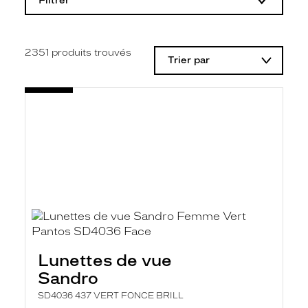
Filtrer
o
d
i
f
i
2351
produits trouvés
Trier par
c
a
t
i
o
n
d
'
u
n
f
i
l
t
r
e
l
Lunettes de vue
a
n
Sandro
c
e
SD4036 437 VERT FONCE BRILL
a