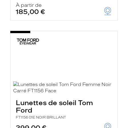
u
À partir de
t
185,00 €
o
m
a
t
i
q
u
e
m
e
n
t
l
a
r
e
c
h
Lunettes de soleil Tom
e
r
Ford
c
h
FT1156 01E NOIR BRILLANT
e
e
299,00 €