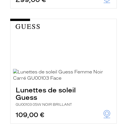
t
r
e
c
h
a
r
g
e
l
a
p
a
g
e
Lunettes de soleil
Guess
GU00103 05W NOIR BRILLANT
109,00 €