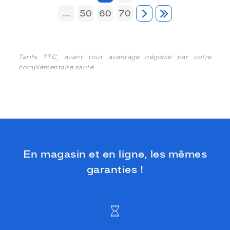
...
50
60
70
Tarifs TTC, avant tout avantage négocié par votre
complémentaire santé
En magasin et en ligne, les mêmes
garanties !