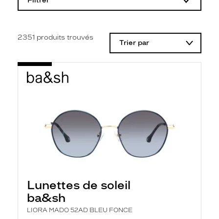
Filtrer
o
d
i
f
i
2351
produits trouvés
Trier par
c
a
t
i
o
n
d
'
u
n
f
i
l
t
r
e
l
Lunettes de soleil
a
n
ba&sh
c
e
LIORA MADO 52AD BLEU FONCE
a