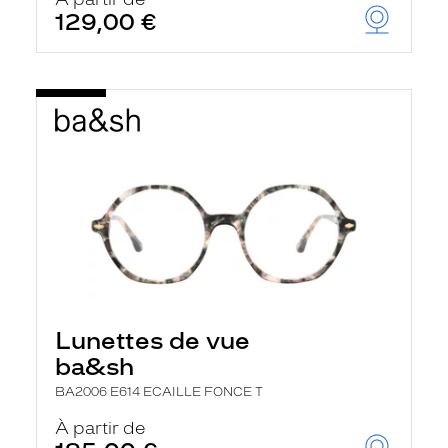
t
129,00 €
r
e
c
h
a
r
g
e
l
a
p
a
g
e
Lunettes de vue
ba&sh
BA2006 E614 ECAILLE FONCE T
À partir de