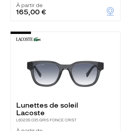
u
À partir de
t
165,00 €
o
m
a
t
i
q
u
e
m
e
n
t
l
a
r
e
c
h
Lunettes de soleil
e
r
Lacoste
c
h
L6023S 035 GRIS FONCE CRIST
e
e
À partir de