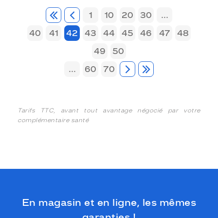
1
10
20
30
...
40
41
42
43
44
45
46
47
48
49
50
...
60
70
Tarifs TTC, avant tout avantage négocié par votre
complémentaire santé
En magasin et en ligne, les mêmes
garanties !