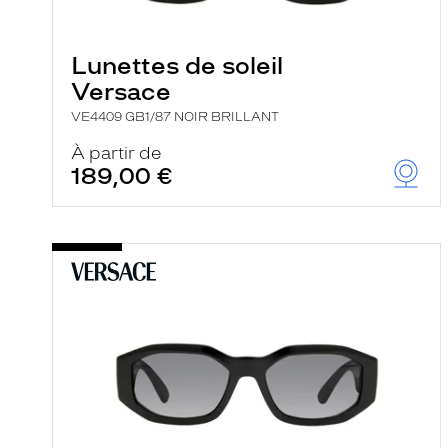
e
l
a
n
Lunettes de soleil
c
Versace
e
a
VE4409 GB1/87 NOIR BRILLANT
u
t
À partir de
o
189,00 €
m
a
t
i
q
u
e
m
e
n
t
l
a
r
e
c
h