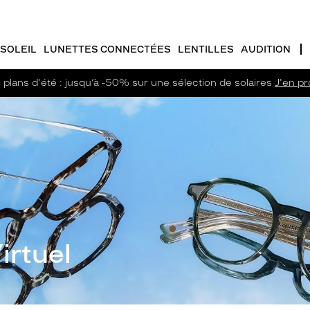
SOLEIL
LUNETTES CONNECTÉES
LENTILLES
AUDITION
plans d'été : jusqu’à -50% sur une sélection de solaires
J'en pro
irtuel