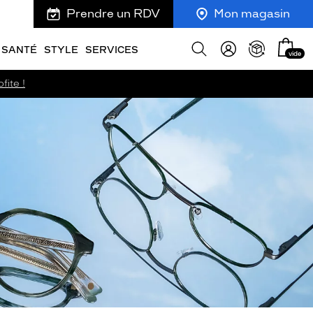
Prendre un RDV
Mon magasin
Mon
Afficher
SANTÉ
STYLE
SERVICES
vide
panie
la
recherche
fite !