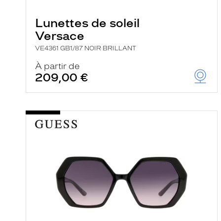
e
r
Lunettes de soleil
c
h
Versace
e
e
VE4361 GB1/87 NOIR BRILLANT
t
r
À partir de
e
209,00 €
c
h
a
r
g
e
l
a
p
a
g
e