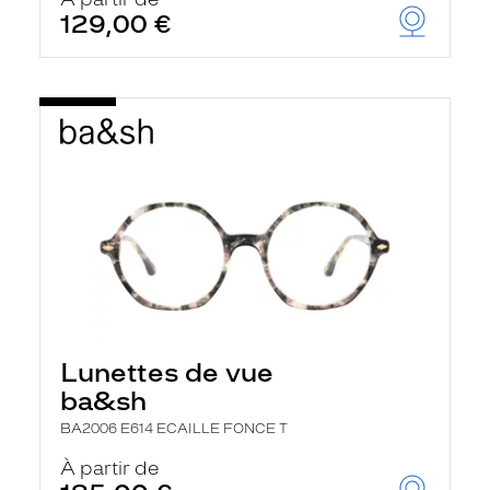
t
129,00 €
r
e
c
h
a
r
g
e
l
a
p
a
g
e
Lunettes de vue
ba&sh
BA2006 E614 ECAILLE FONCE T
À partir de