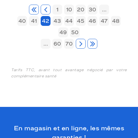
1
10
20
30
...
40
41
42
43
44
45
46
47
48
49
50
...
60
70
Tarifs TTC, avant tout avantage négocié par votre
complémentaire santé
En magasin et en ligne, les mêmes
garanties !