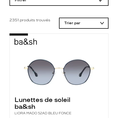
Filtrer
o
d
i
f
i
2351
produits trouvés
Trier par
c
a
t
i
o
n
d
'
u
n
f
i
l
t
r
e
l
Lunettes de soleil
a
n
ba&sh
c
e
LIORA MADO 52AD BLEU FONCE
a