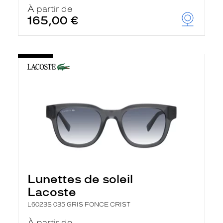
u
À partir de
t
165,00 €
o
m
a
t
i
q
u
e
m
e
n
t
l
a
r
e
c
h
Lunettes de soleil
e
r
Lacoste
c
h
L6023S 035 GRIS FONCE CRIST
e
e
À partir de