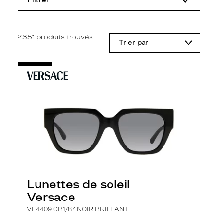
Filtrer
o
d
i
f
i
2351
produits trouvés
Trier par
c
a
t
i
o
n
d
'
u
n
f
i
l
t
r
e
l
Lunettes de soleil
a
n
Versace
c
e
VE4409 GB1/87 NOIR BRILLANT
a