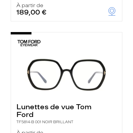
u
À partir de
t
189,00 €
o
m
a
t
i
q
u
e
m
e
n
t
l
a
r
e
c
h
Lunettes de vue Tom
e
r
Ford
c
h
TF5814-B 001 NOIR BRILLANT
e
e
À partir de