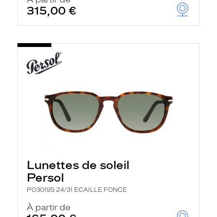
t
315,00 €
r
e
c
h
a
r
g
e
l
a
p
a
g
e
Lunettes de soleil
Persol
PO3019S 24/31 ECAILLE FONCE
À partir de