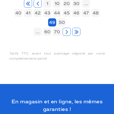
1
10
20
30
...
40
41
42
43
44
45
46
47
48
49
50
...
60
70
Tarifs TTC, avant tout avantage négocié par votre
complémentaire santé
En magasin et en ligne, les mêmes
garanties !