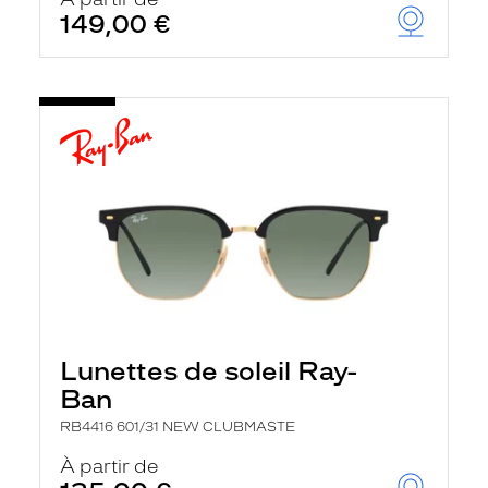
t
149,00 €
r
e
c
h
a
r
g
e
l
a
p
a
g
e
Lunettes de soleil Ray-
Ban
RB4416 601/31 NEW CLUBMASTE
À partir de