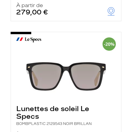
u
À partir de
t
279,00 €
o
m
a
t
i
q
u
e
m
e
n
t
l
a
r
e
c
h
e
Lunettes de soleil Le
r
Specs
c
h
BOMBPLASTIC 2129543 NOIR BRILLAN
e
e