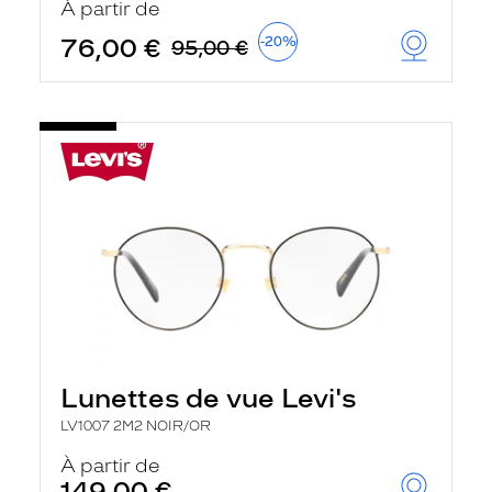
À partir de
t
r
76,00 €
-20%
95,00 €
e
c
h
a
r
g
e
l
a
p
a
g
e
Lunettes de vue Levi's
LV1007 2M2 NOIR/OR
À partir de
149,00 €