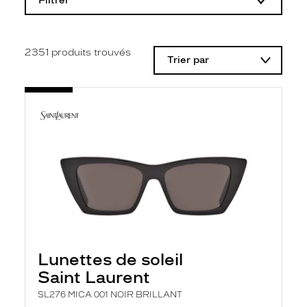
Filtrer
o
d
i
f
i
2351
produits trouvés
Trier par
c
a
t
i
o
n
d
'
u
n
f
i
l
t
r
e
l
Lunettes de soleil
a
n
Saint Laurent
c
e
SL276 MICA 001 NOIR BRILLANT
a