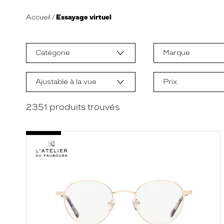
Accueil
Essayage virtuel
L
a
m
Catégorie
Marque
o
d
i
f
Ajustable à la vue
Prix
i
c
a
2351
produits trouvés
t
i
o
n
d
'
u
n
f
i
l
t
r