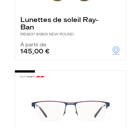
e
r
c
Lunettes de soleil Ray-
h
e
Ban
e
t
RB3637 919631 NEW ROUND
r
e
À partir de
c
145,00 €
h
a
r
g
e
l
a
p
a
g
e