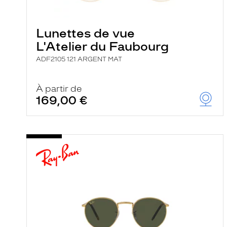
e
l
a
n
Lunettes de vue
c
L'Atelier du Faubourg
e
a
ADF2105 121 ARGENT MAT
u
t
o
m
À partir de
a
169,00 €
t
i
q
u
e
m
e
n
t
l
a
r
e
c
h