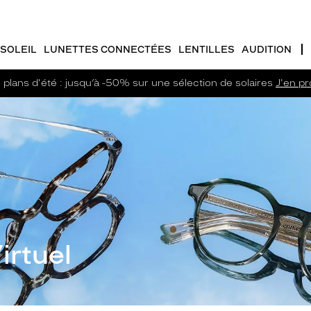
SOLEIL
LUNETTES CONNECTÉES
LENTILLES
AUDITION
plans d'été : jusqu’à -50% sur une sélection de solaires
J'en pro
irtuel