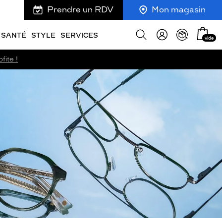
Prendre un RDV
Mon magasin
Mon
Afficher
SANTÉ
STYLE
SERVICES
vide
panie
la
recherche
fite !