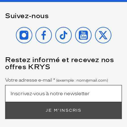
Suivez-nous
INSTAGRAM
FACEBOOK
TIKTOK
YOUTUBE
X
Restez informé et recevez nos
(Ce
champ
offres KRYS
est
Name
obligatoire)
Votre adresse e-mail
*
(exemple : nom@mail.com)
JE M'INSCRIS