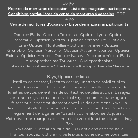
86
Ko
]
Reprise de montures d’occasion - Liste des magasins participants
Conditions particulières de vente de montures d’occasion
[PDF —
94
Ko
]
Vente de montures d’occasion - Liste des magasins participants
Opticien Paris
-
Opticien Toulouse
-
Opticien Lyon
-
Opticien
Bordeaux
-
Opticien Nantes
-
Opticien Strasbourg
-
Opticien
Lille
-
Opticien Montpellier
-
Opticien Rennes
-
Opticien
Grenoble
-
Opticien Marseille
-
Opticien Aix-en-Provence
-
Opticien
Reims
-
Opticien Angers
-
Opticien Nancy
-
Audioprothésiste Paris
-
Audioprothésiste Toulouse
-
Audioprothésiste
Lille
-
Audioprothésiste Strasbourg
-
Audioprothésiste Marseille
Krys, Opticien en ligne :
lentilles de contact
,
lunettes de vue
,
lunettes de soleil
et
piles
audio
Krys.com : Site de vente en ligne de lunettes de soleil, de
lunettes de vue, de
lentilles de contact
, et de piles audios. Essayez
vos lunettes grâce au miroir virtuel Krys, commandez en ligne et
faites vous livrer gratuitement chez l'un des opticiens Krys. La
livraison est offerte pour un retrait dans le réseau Krys. Bénéficiez
également de la garantie "Satisfait ou remboursé 30 jours".
Retrouvez nos marques de lunettes de vue et
lunettes de soleil : Ray
Ban
Krys.com : C’est aussi plus de 1000 opticiens dans toute la
France.
Trouvez l’opticien Krys le plus proche de chez vous
. Les