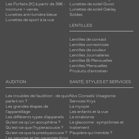
Les Forfaits [K] à partir de 39€ -
Lunettes de soleil Gucci
monture + verres
Lunettes de soleil Oakley
Lunettes anti-lumière bleue
Soldes
Lunettes de sport à la vue
LENTILLES
Lentilles de contact
Lentilles correctrices
Lentilles de couleur
Lentilles Journalières
Lentilles Bi Mensuelles
Lentilles Mensuelles
Produits d'entretien
AUDITION
SANTÉ, STYLES ET SERVICES
Les troubles de l’audition : de quoi
Nos Conseils Visagisme
parle-t-on ?
Services Krys
Les grandes étapes de
La myopie
l'appareillage
Les enfants et la vue
Les différents types d’appareils
Le strabisme
Qu’est-ce qu'un acouphène ?
Le glaucome : symptômes et
Qu'est-ce que l'hyperacousie ?
traitement
Qu’est-ce que la presbyacousie ?
Paupière qui tremble ?
Les services et les garanties Krys