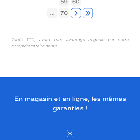
59
60
...
70
Tarifs TTC, avant tout avantage négocié par votre
complémentaire santé
En magasin et en ligne, les mêmes
garanties !