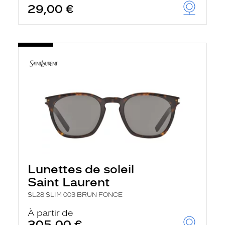
29,00 €
u
t
o
m
a
t
i
q
u
e
m
e
n
t
l
a
r
e
c
Lunettes de soleil
h
e
Saint Laurent
r
c
SL28 SLIM 003 BRUN FONCE
h
À partir de
e
e
305,00 €