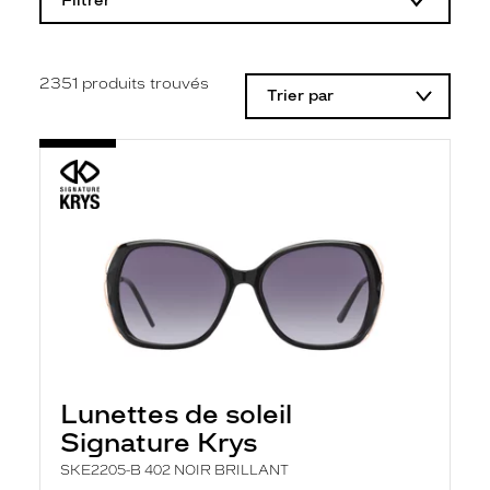
Filtrer
o
d
i
f
i
2351
produits trouvés
Trier par
c
a
t
i
o
n
d
'
u
n
f
i
l
t
r
e
l
Lunettes de soleil
a
n
Signature Krys
c
e
SKE2205-B 402 NOIR BRILLANT
a