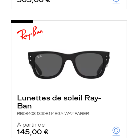
t
r
e
c
h
a
r
g
e
l
a
p
a
g
e
Lunettes de soleil Ray-
Ban
RB0840S 1390B1 MEGA WAYFARER
À partir de
145,00 €