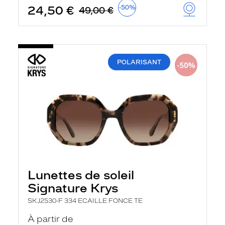
t
24,50 €
-50%
49,00 €
r
e
c
h
a
r
POLARISANT
g
e
l
a
p
a
g
e
Lunettes de soleil
Signature Krys
SKJ2530-F 334 ECAILLE FONCE TE
À partir de