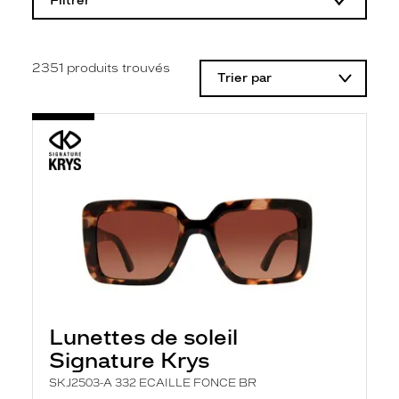
Filtrer
o
d
i
f
i
2351
produits trouvés
Trier par
c
a
t
i
o
n
d
'
u
n
f
i
l
t
r
e
l
Lunettes de soleil
a
n
Signature Krys
c
e
SKJ2503-A 332 ECAILLE FONCE BR
a