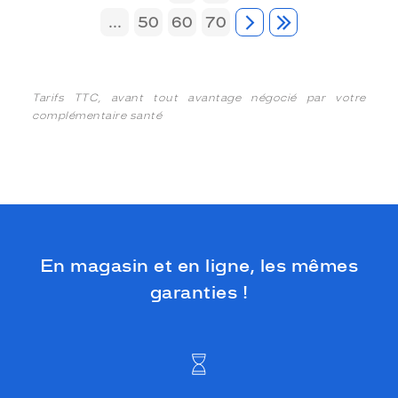
...
50
60
70
Tarifs TTC, avant tout avantage négocié par votre
complémentaire santé
En magasin et en ligne, les mêmes
garanties !