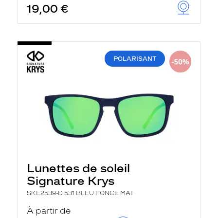
19,00 €
u
t
o
m
a
t
i
POLARISANT
q
u
e
m
e
n
t
l
a
r
e
c
h
Lunettes de soleil
e
Signature Krys
r
c
SKE2539-D 531 BLEU FONCE MAT
h
e
À partir de
e