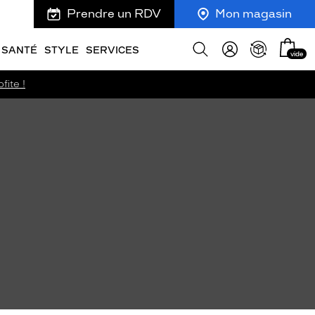
Prendre un RDV
Mon magasin
Mon
Afficher
SANTÉ
STYLE
SERVICES
vide
panie
la
recherche
fite !