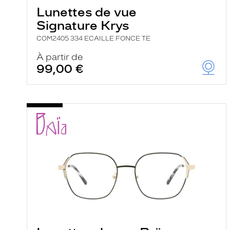
e
Lunettes de vue
r
Signature Krys
c
h
COM2405 334 ECAILLE FONCE TE
e
e
À partir de
t
99,00 €
r
e
c
h
a
r
g
e
l
a
p
a
g
e