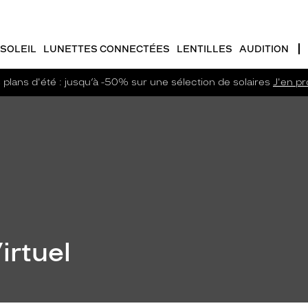
SOLEIL
LUNETTES CONNECTÉES
LENTILLES
AUDITION
plans d'été : jusqu’à -50% sur une sélection de solaires
J'en pro
irtuel