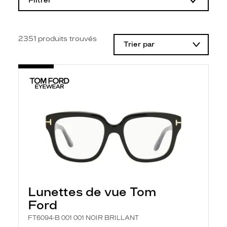
Filtrer
o
d
i
f
i
2351
produits trouvés
Trier par
c
a
t
i
o
n
d
'
u
n
f
i
l
t
r
e
l
Lunettes de vue Tom
a
n
Ford
c
e
FT6094-B 001 001 NOIR BRILLANT
a