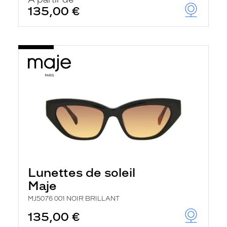
t
135,00 €
r
e
c
h
a
r
g
e
l
a
p
a
g
e
Lunettes de soleil
Maje
MJ5076 001 NOIR BRILLANT
135,00 €