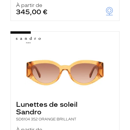
u
À partir de
t
345,00 €
o
m
a
t
i
q
u
e
m
e
n
t
l
a
r
e
c
h
Lunettes de soleil
e
r
Sandro
c
h
SD6104 352 ORANGE BRILLANT
e
e
À partir de