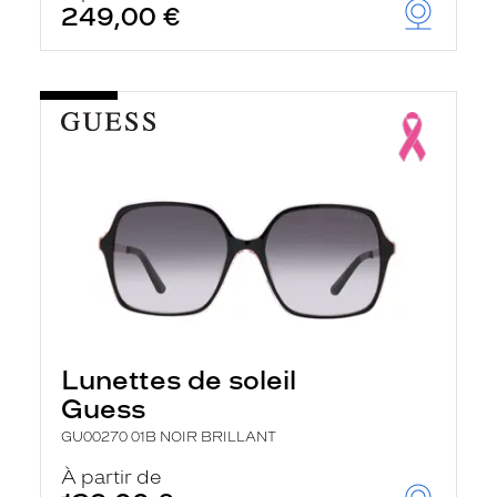
249,00 €
u
t
o
m
a
t
i
q
u
e
m
e
n
t
l
a
r
e
c
Lunettes de soleil
h
e
Guess
r
c
GU00270 01B NOIR BRILLANT
h
e
À partir de
e