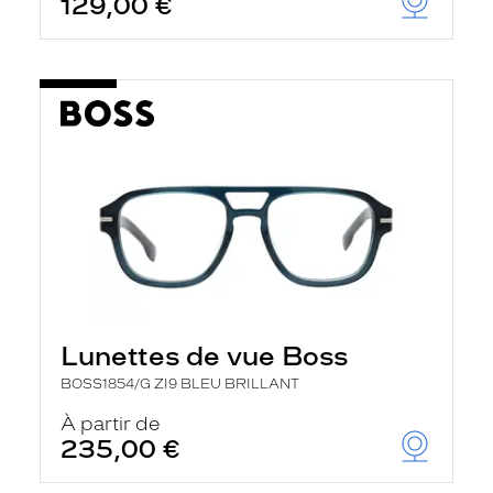
129,00 €
t
r
e
c
h
a
r
g
e
l
a
p
a
g
e
Lunettes de vue Boss
BOSS1854/G ZI9 BLEU BRILLANT
À partir de
235,00 €