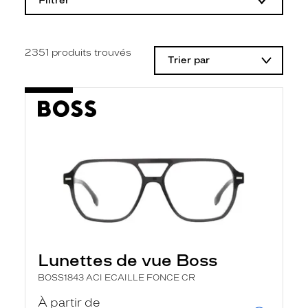
Filtrer
o
d
i
f
i
2351
produits trouvés
Trier par
c
a
t
i
o
n
d
'
u
n
f
i
l
t
r
e
l
Lunettes de vue Boss
a
n
BOSS1843 ACI ECAILLE FONCE CR
c
e
À partir de
a