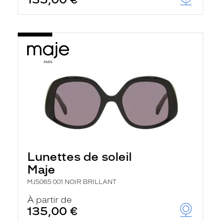
t
r
e
c
h
a
r
g
e
l
a
p
a
g
e
Lunettes de soleil
Maje
MJ5065 001 NOIR BRILLANT
À partir de
135,00 €