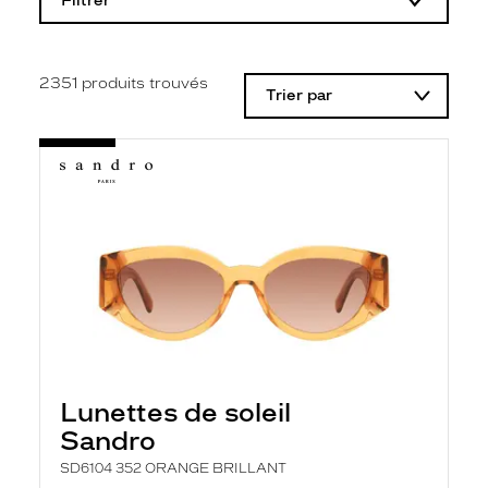
Filtrer
o
d
i
f
i
2351
produits trouvés
Trier par
c
a
t
i
o
n
d
'
u
n
f
i
l
t
r
e
l
Lunettes de soleil
a
n
Sandro
c
e
SD6104 352 ORANGE BRILLANT
a