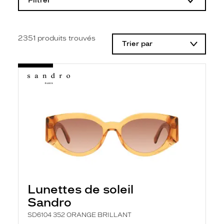
Filtrer
o
d
i
f
i
2351
produits trouvés
Trier par
c
a
t
i
o
n
d
'
u
n
f
i
l
t
r
e
l
Lunettes de soleil
a
n
Sandro
c
e
SD6104 352 ORANGE BRILLANT
a