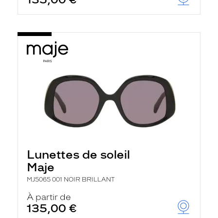
t
r
e
c
h
a
r
g
e
l
a
p
a
g
e
Lunettes de soleil
Maje
MJ5065 001 NOIR BRILLANT
À partir de
135,00 €