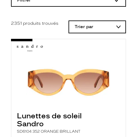
Filtrer
o
d
i
f
i
2351
produits trouvés
Trier par
c
a
t
i
o
n
d
'
u
n
f
i
l
t
r
e
l
Lunettes de soleil
a
n
Sandro
c
e
SD6104 352 ORANGE BRILLANT
a