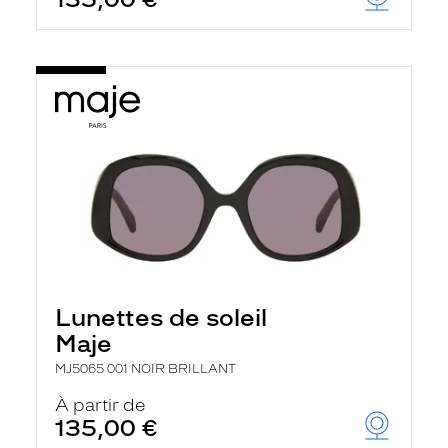
t
r
e
c
h
a
r
g
e
l
a
p
a
g
e
Lunettes de soleil
Maje
MJ5065 001 NOIR BRILLANT
À partir de
135,00 €