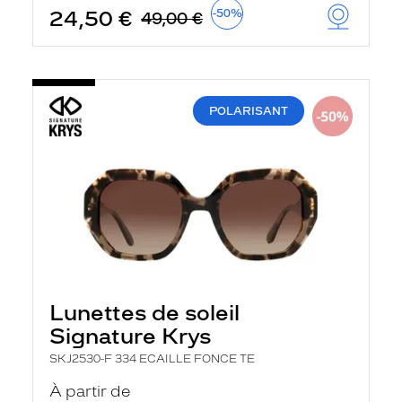
t
24,50 €
-50%
49,00 €
r
e
c
h
a
r
POLARISANT
g
e
l
a
p
a
g
e
Lunettes de soleil
Signature Krys
SKJ2530-F 334 ECAILLE FONCE TE
À partir de