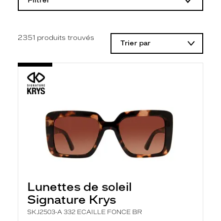
Filtrer
o
d
i
f
i
2351
produits trouvés
Trier par
c
a
t
i
o
n
d
'
u
n
f
i
l
t
r
e
l
Lunettes de soleil
a
n
Signature Krys
c
e
SKJ2503-A 332 ECAILLE FONCE BR
a