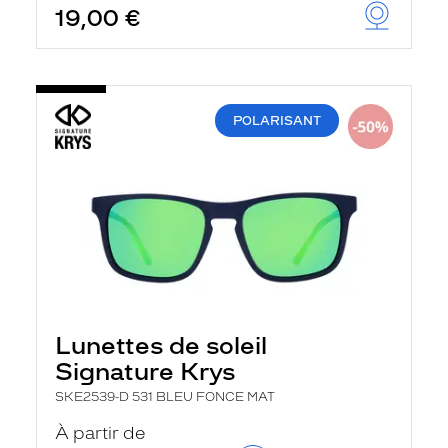
19,00 €
u
t
o
m
a
t
i
POLARISANT
q
u
e
m
e
n
t
l
a
r
e
c
h
Lunettes de soleil
e
Signature Krys
r
c
SKE2539-D 531 BLEU FONCE MAT
h
e
À partir de
e