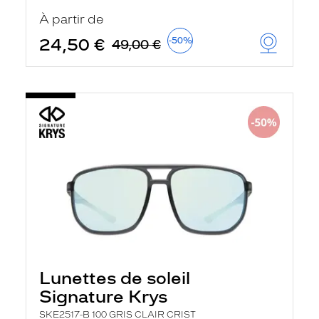
u
À partir de
t
o
24,50 €
-50%
49,00 €
m
a
t
i
q
u
e
m
e
n
t
l
a
r
e
c
h
e
r
Lunettes de soleil
c
h
Signature Krys
e
e
SKE2517-B 100 GRIS CLAIR CRIST