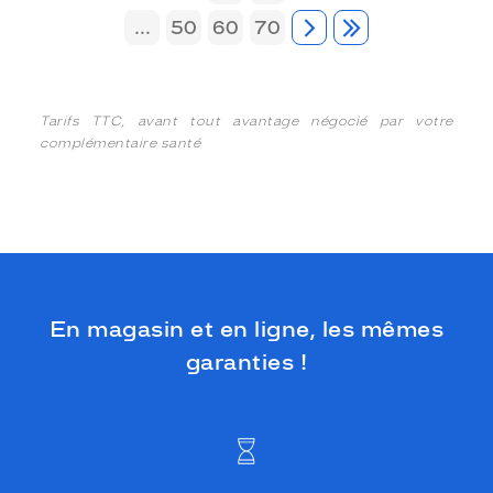
...
50
60
70
Tarifs TTC, avant tout avantage négocié par votre
complémentaire santé
En magasin et en ligne, les mêmes
garanties !