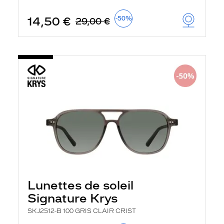
t
r
14,50 €
-50%
29,00 €
e
c
h
a
r
g
e
l
a
p
a
g
e
Lunettes de soleil
Signature Krys
SKJ2512-B 100 GRIS CLAIR CRIST