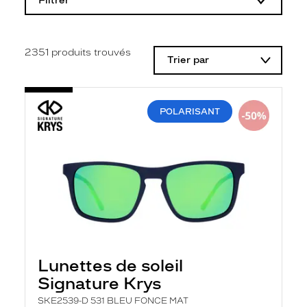
Filtrer
o
d
i
f
i
2351
produits trouvés
Trier par
c
a
t
i
o
POLARISANT
n
d
'
u
n
f
i
l
t
r
e
l
a
Lunettes de soleil
n
Signature Krys
c
e
SKE2539-D 531 BLEU FONCE MAT
a