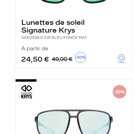
e
l
a
n
Lunettes de soleil
c
e
Signature Krys
a
u
SKE2539-D 531 BLEU FONCE MAT
t
o
À partir de
m
a
24,50 €
-50%
49,00 €
t
i
q
u
e
m
e
n
t
l
a
r
e
c
h