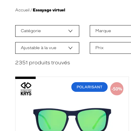
Accueil
Essayage virtuel
L
a
m
Catégorie
Marque
o
d
i
f
Ajustable à la vue
Prix
i
c
a
2351
produits trouvés
t
i
o
n
d
POLARISANT
'
u
n
f
i
l
t
r