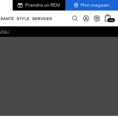
Prendre un RDV
Mon magasin
Mon
Afficher
SANTÉ
STYLE
SERVICES
vide
panie
la
recherche
fite !