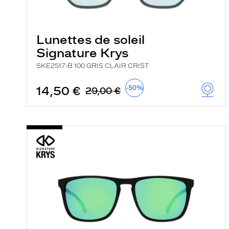
e
r
c
h
Lunettes de soleil
e
Signature Krys
e
t
SKE2517-B 100 GRIS CLAIR CRIST
r
e
c
14,50 €
-50%
29,00 €
h
a
r
g
e
l
a
p
a
g
e