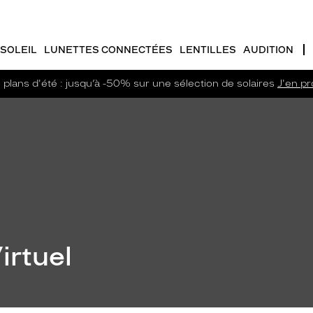
SOLEIL
LUNETTES CONNECTÉES
LENTILLES
AUDITION
plans d'été : jusqu’à -50% sur une sélection de solaires
J'en pro
irtuel