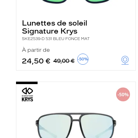
e
l
a
n
Lunettes de soleil
c
e
Signature Krys
a
u
SKE2539-D 531 BLEU FONCE MAT
t
o
À partir de
m
a
24,50 €
-50%
49,00 €
t
i
q
u
e
m
e
n
t
l
a
r
e
c
h