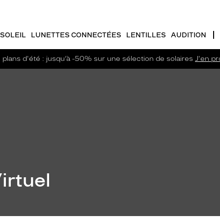
SOLEIL
LUNETTES CONNECTÉES
LENTILLES
AUDITION
plans d'été : jusqu’à -50% sur une sélection de solaires
J'en pro
irtuel