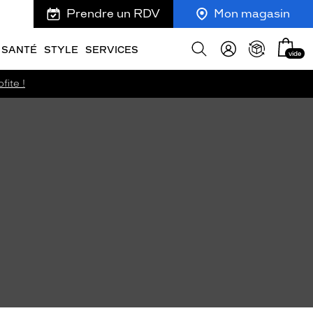
Prendre un RDV
Mon magasin
Mon
Afficher
SANTÉ
STYLE
SERVICES
vide
panie
la
recherche
fite !