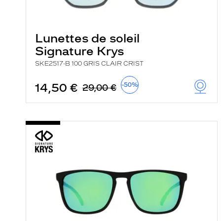
e
r
c
h
Lunettes de soleil
e
Signature Krys
e
t
SKE2517-B 100 GRIS CLAIR CRIST
r
e
c
14,50 €
-50%
29,00 €
h
a
r
g
e
l
a
p
a
g
e