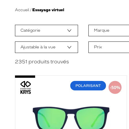
Accueil
Essayage virtuel
L
a
m
Catégorie
Marque
o
d
i
f
Ajustable à la vue
Prix
i
c
a
2351
produits trouvés
t
i
o
n
d
POLARISANT
'
u
n
f
i
l
t
r