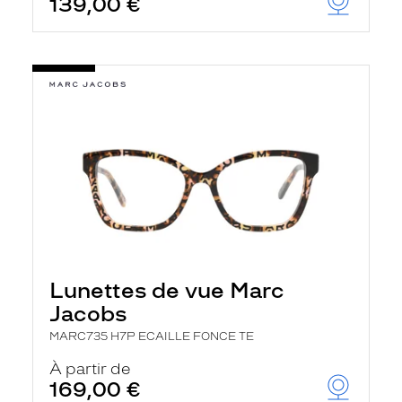
139,00 €
t
r
e
c
h
a
r
g
e
l
a
p
a
g
e
Lunettes de vue Marc
Jacobs
MARC735 H7P ECAILLE FONCE TE
À partir de
169,00 €