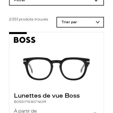
Filtrer
o
d
i
f
i
2351
produits trouvés
Trier par
c
a
t
i
o
n
d
'
u
n
f
i
l
t
r
e
l
Lunettes de vue Boss
a
n
BOSS1719 807 NOIR
c
e
À partir de
a