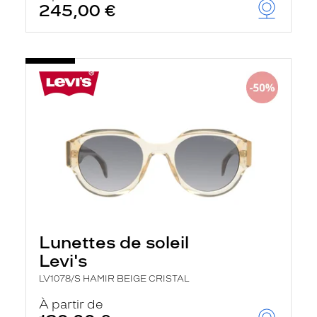
245,00 €
u
t
o
m
a
t
i
q
u
e
m
e
n
t
l
a
r
e
c
Lunettes de soleil
h
e
Levi's
r
c
LV1078/S HAMIR BEIGE CRISTAL
h
e
À partir de
e