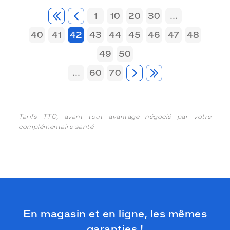
1
10
20
30
...
40
41
42
43
44
45
46
47
48
49
50
...
60
70
Tarifs TTC, avant tout avantage négocié par votre
complémentaire santé
En magasin et en ligne, les mêmes
garanties !