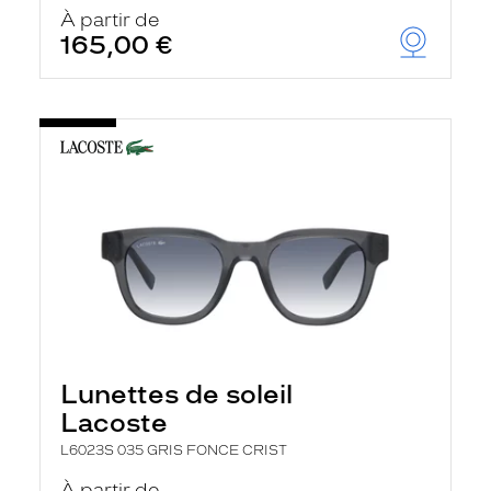
u
À partir de
t
165,00 €
o
m
a
t
i
q
u
e
m
e
n
t
l
a
r
e
c
h
Lunettes de soleil
e
r
Lacoste
c
h
L6023S 035 GRIS FONCE CRIST
e
e
À partir de