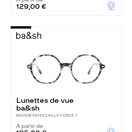
t
129,00 €
r
e
c
h
a
r
g
e
l
a
p
a
g
e
Lunettes de vue
ba&sh
BA2006 E614 ECAILLE FONCE T
À partir de