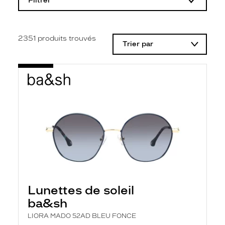
Filtrer
o
d
i
f
i
2351
produits trouvés
Trier par
c
a
t
i
o
n
d
'
u
n
f
i
l
t
r
e
l
Lunettes de soleil
a
n
ba&sh
c
e
LIORA MADO 52AD BLEU FONCE
a