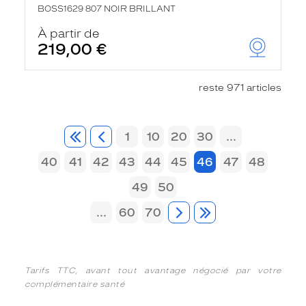
BOSS1629 807 NOIR BRILLANT
À partir de
219,00 €
reste 971 articles
1
10
20
30
...
40
41
42
43
44
45
46
47
48
49
50
...
60
70
Tarifs TTC, avant tout avantage négocié par votre
complémentaire santé