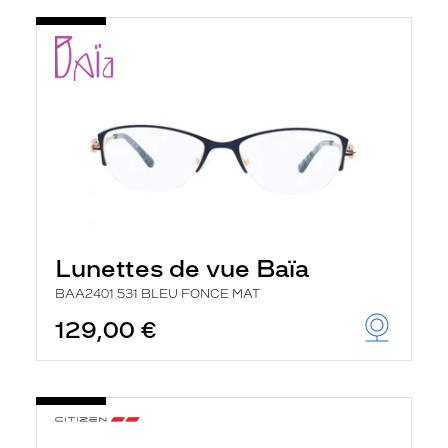
t
r
e
c
h
a
r
g
e
l
a
p
a
g
e
Lunettes de vue Baïa
BAA2401 531 BLEU FONCE MAT
129,00 €