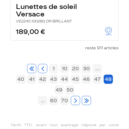
Lunettes de soleil
Versace
VE2245 10028G OR BRILLANT
189,00 €
reste 911 articles
1
10
20
30
...
40
41
42
43
44
45
46
47
48
49
50
...
60
70
Tarifs TTC, avant tout avantage négocié par votre