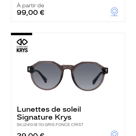
u
À partir de
t
99,00 €
o
m
a
t
i
q
u
e
m
e
n
t
l
a
r
e
c
h
Lunettes de soleil
e
r
Signature Krys
c
h
SKJ2410-B 110 GRIS FONCE CRIST
e
e
29,00 €