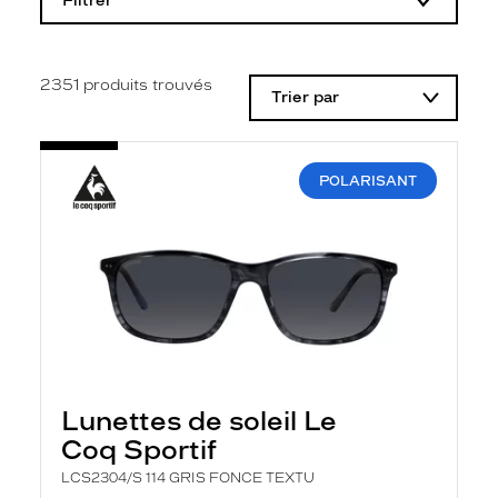
Filtrer
o
d
i
f
i
2351
produits trouvés
Trier par
c
a
t
i
o
POLARISANT
n
d
'
u
n
f
i
l
t
r
e
l
Lunettes de soleil Le
a
n
Coq Sportif
c
e
LCS2304/S 114 GRIS FONCE TEXTU
a