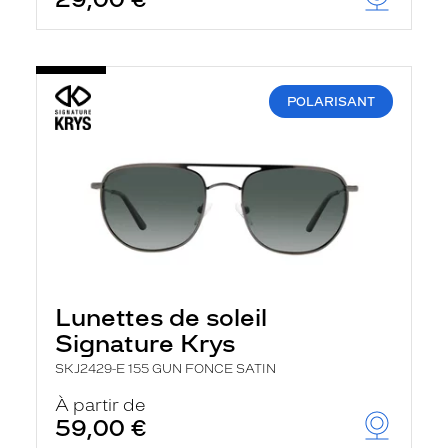
t
r
e
c
h
a
POLARISANT
r
g
e
l
a
p
a
g
e
Lunettes de soleil
Signature Krys
SKJ2429-E 155 GUN FONCE SATIN
À partir de
59,00 €