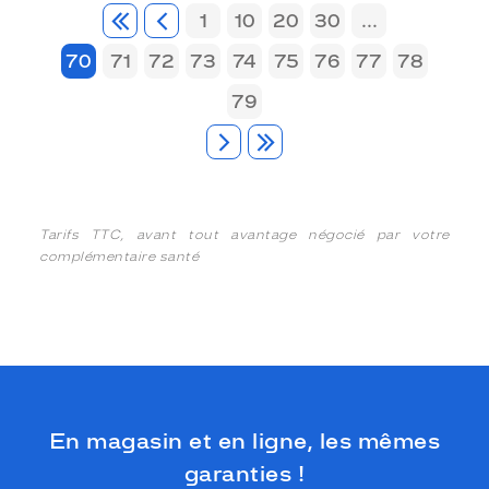
1
10
20
30
...
70
71
72
73
74
75
76
77
78
79
Tarifs TTC, avant tout avantage négocié par votre
complémentaire santé
En magasin et en ligne, les mêmes
garanties !