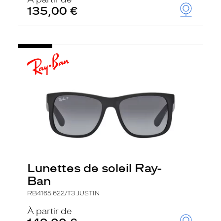
t
135,00 €
r
e
c
h
a
r
g
e
l
a
p
a
g
e
Lunettes de soleil Ray-
Ban
RB4165 622/T3 JUSTIN
À partir de