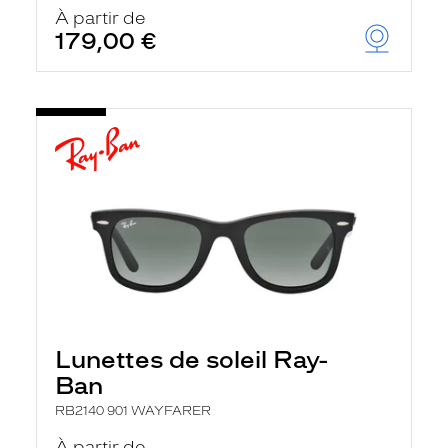
u
À partir de
t
179,00 €
o
m
a
t
i
q
u
e
m
e
n
t
l
a
r
e
c
h
Lunettes de soleil Ray-
e
r
Ban
c
h
RB2140 901 WAYFARER
e
e
À partir de