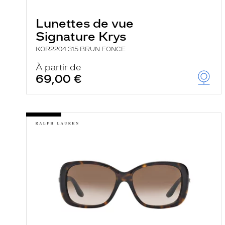
e
r
Lunettes de vue
c
h
Signature Krys
e
e
KOR2204 315 BRUN FONCE
t
r
À partir de
e
69,00 €
c
h
a
r
g
e
l
a
p
a
g
e