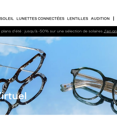
SOLEIL
LUNETTES CONNECTÉES
LENTILLES
AUDITION
plans d'été : jusqu’à -50% sur une sélection de solaires
J'en pro
irtuel