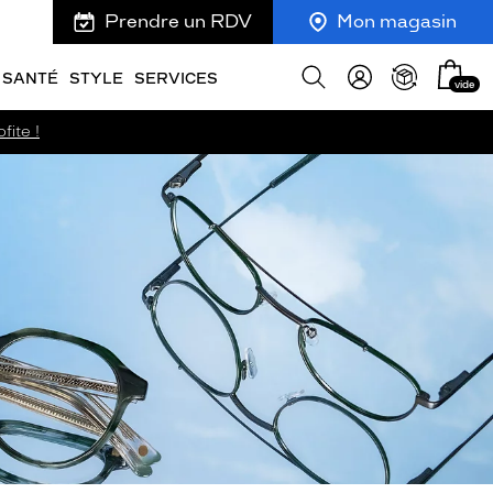
Prendre un RDV
Mon magasin
Mon
Afficher
SANTÉ
STYLE
SERVICES
vide
panie
la
recherche
fite !