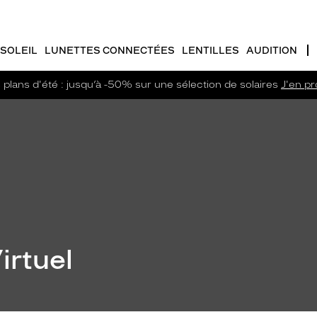
SOLEIL
LUNETTES CONNECTÉES
LENTILLES
AUDITION
plans d'été : jusqu’à -50% sur une sélection de solaires
J'en pro
irtuel