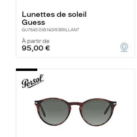
e
r
Lunettes de soleil
c
h
Guess
e
e
GU7645 O1B NOIR BRILLANT
t
r
À partir de
e
95,00 €
c
h
a
r
g
e
l
a
p
a
g
e