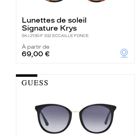
e
l
a
n
Lunettes de soleil
c
Signature Krys
e
a
SKJ 2130-F 332 ECCAILLE FONCE
u
t
À partir de
o
69,00 €
m
a
t
i
q
u
e
m
e
n
t
l
a
r
e
c
h