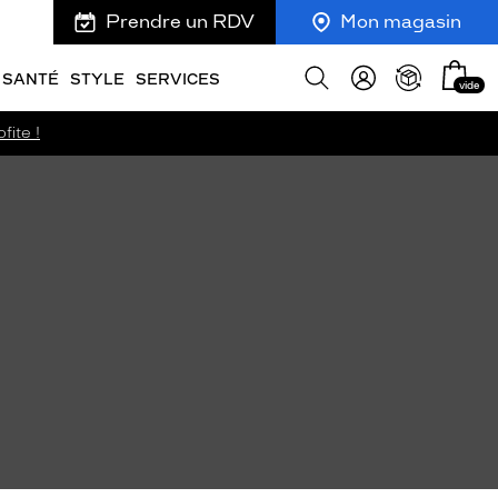
Prendre un RDV
Mon magasin
Mon
Afficher
SANTÉ
STYLE
SERVICES
vide
panie
la
recherche
fite !