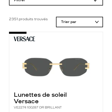
Filtrer
o
d
i
f
i
2351
produits trouvés
Trier par
c
a
t
i
o
n
d
'
u
n
f
i
l
t
r
e
l
Lunettes de soleil
a
n
Versace
c
e
VE2274 100287 OR BRILLANT
a