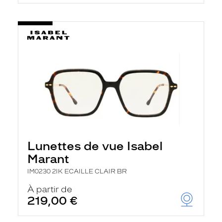
t
r
e
c
h
a
r
g
e
l
a
p
a
g
e
Lunettes de vue Isabel
Marant
IM0230 2IK ECAILLE CLAIR BR
À partir de
219,00 €