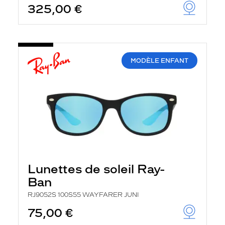
325,00 €
u
t
o
m
a
t
i
MODÈLE ENFANT
q
u
e
m
e
n
t
l
a
r
e
c
Lunettes de soleil Ray-
h
e
Ban
r
c
RJ9052S 100S55 WAYFARER JUNI
h
75,00 €
e
e