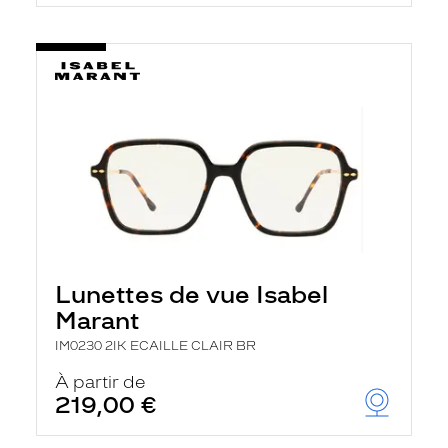
t
r
e
c
h
a
r
g
e
l
a
p
a
g
e
Lunettes de vue Isabel
Marant
IM0230 2IK ECAILLE CLAIR BR
À partir de
219,00 €