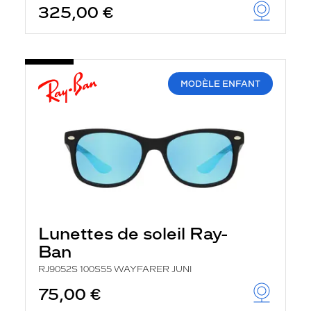
325,00 €
u
t
o
m
a
t
i
MODÈLE ENFANT
q
u
e
m
e
n
t
l
a
r
e
c
Lunettes de soleil Ray-
h
e
Ban
r
c
RJ9052S 100S55 WAYFARER JUNI
h
75,00 €
e
e