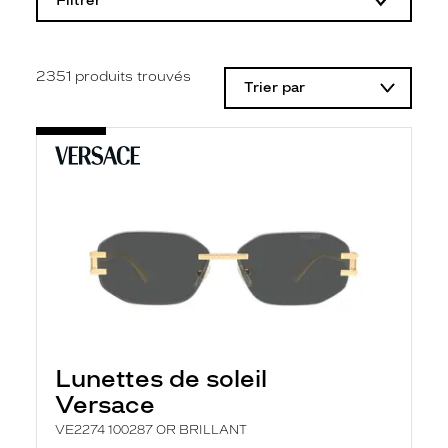
Filtrer
o
d
i
f
i
2351
produits trouvés
Trier par
c
a
t
i
o
n
d
'
u
n
f
i
l
t
r
e
l
Lunettes de soleil
a
n
Versace
c
e
VE2274 100287 OR BRILLANT
a