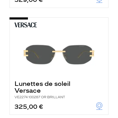
t
r
e
c
h
a
r
g
e
l
a
p
a
g
e
Lunettes de soleil
Versace
VE2274 100287 OR BRILLANT
325,00 €