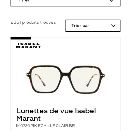
Filtrer
o
d
i
f
i
2351
produits trouvés
Trier par
c
a
t
i
o
n
d
'
u
n
f
i
l
t
r
e
l
Lunettes de vue Isabel
a
n
Marant
c
e
IM0230 2IK ECAILLE CLAIR BR
a