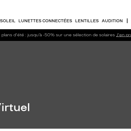
SOLEIL
LUNETTES CONNECTÉES
LENTILLES
AUDITION
plans d'été : jusqu’à -50% sur une sélection de solaires
J'en pro
irtuel