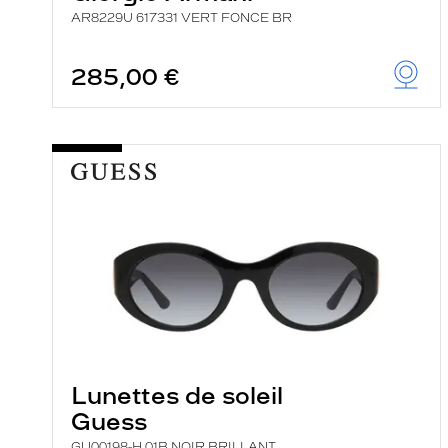
AR8229U 617331 VERT FONCE BR
285,00 €
Lunettes de soleil
Guess
GU00198-H 01B NOIR BRILLANT