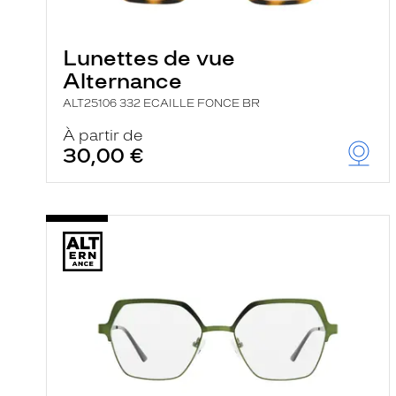
e
l
a
n
Lunettes de vue
c
Alternance
e
a
ALT25106 332 ECAILLE FONCE BR
u
t
À partir de
o
30,00 €
m
a
t
i
q
u
e
m
e
n
t
l
a
r
e
c
h