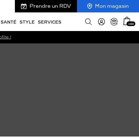
Prendre un RDV
Mon magasin
Mon
Afficher
SANTÉ
STYLE
SERVICES
vide
panie
la
recherche
fite !