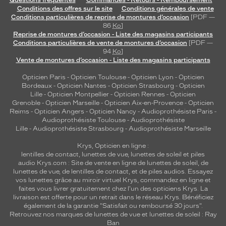
Conditions des offres sur le site
Conditions générales de vente
Conditions particulières de reprise de montures d’occasion
[PDF —
86
Ko
]
Reprise de montures d’occasion - Liste des magasins participants
Conditions particulières de vente de montures d’occasion
[PDF —
94
Ko
]
Vente de montures d’occasion - Liste des magasins participants
Opticien Paris
-
Opticien Toulouse
-
Opticien Lyon
-
Opticien
Bordeaux
-
Opticien Nantes
-
Opticien Strasbourg
-
Opticien
Lille
-
Opticien Montpellier
-
Opticien Rennes
-
Opticien
Grenoble
-
Opticien Marseille
-
Opticien Aix-en-Provence
-
Opticien
Reims
-
Opticien Angers
-
Opticien Nancy
-
Audioprothésiste Paris
-
Audioprothésiste Toulouse
-
Audioprothésiste
Lille
-
Audioprothésiste Strasbourg
-
Audioprothésiste Marseille
Krys, Opticien en ligne :
lentilles de contact
,
lunettes de vue
,
lunettes de soleil
et
piles
audio
Krys.com : Site de vente en ligne de lunettes de soleil, de
lunettes de vue, de
lentilles de contact
, et de piles audios. Essayez
vos lunettes grâce au miroir virtuel Krys, commandez en ligne et
faites vous livrer gratuitement chez l'un des opticiens Krys. La
livraison est offerte pour un retrait dans le réseau Krys. Bénéficiez
également de la garantie "Satisfait ou remboursé 30 jours".
Retrouvez nos marques de lunettes de vue et
lunettes de soleil : Ray
Ban