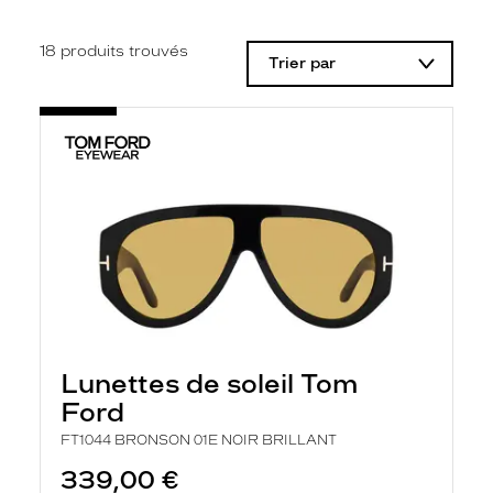
i
f
i
18
produits trouvés
Trier par
c
a
t
i
o
n
d
'
u
n
f
i
l
t
r
e
l
Lunettes de soleil Tom
a
n
Ford
c
e
FT1044 BRONSON 01E NOIR BRILLANT
a
339,00 €
u