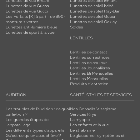
Lunettes de vue Enfant
Lunettes de soleil Enfant
Lunettes de vue Guess
Lunettes de soleil bébé
Lunettes de vue Gucci
Lunettes de soleil Ray-Ban
Les Forfaits [K] à partir de 39€ -
Lunettes de soleil Gucci
monture + verres
Lunettes de soleil Oakley
Lunettes anti-lumière bleue
Soldes
Lunettes de sport à la vue
LENTILLES
Lentilles de contact
Lentilles correctrices
Lentilles de couleur
Lentilles Journalières
Lentilles Bi Mensuelles
Lentilles Mensuelles
Produits d'entretien
AUDITION
SANTÉ, STYLES ET SERVICES
Les troubles de l’audition : de quoi
Nos Conseils Visagisme
parle-t-on ?
Services Krys
Les grandes étapes de
La myopie
l'appareillage
Les enfants et la vue
Les différents types d’appareils
Le strabisme
Qu’est-ce qu'un acouphène ?
Le glaucome : symptômes et