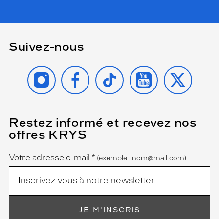
Suivez-nous
INSTAGRAM
FACEBOOK
TIKTOK
YOUTUBE
X
Restez informé et recevez nos
(Ce
champ
offres KRYS
est
Name
obligatoire)
Votre adresse e-mail
*
(exemple : nom@mail.com)
JE M'INSCRIS