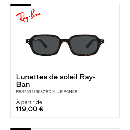
e
c
h
a
r
g
e
l
a
p
a
g
e
Lunettes de soleil Ray-
Ban
RB4455 135987 ECAILLE FONCE
À partir de
119,00 €